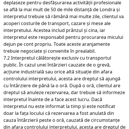
deplaseze pentru desfășurarea activității profesionale
se află la mai mult de 50 de mile distanță de Londra și
interpretul trebuie să rămână mai multe zile, clientul va
acoperi costurile de transport, cazare și mese ale
interpretului. Acestea includ prânzul și cina, iar
interpretul este responsabil pentru procurarea micului
dejun pe cont propriu. Toate aceste aranjamente
trebuie negociate și convenite în prealabil.
7.2 Interpretul călătorește exclusiv cu transportul
public. În cazul unei întârzieri cauzate de o grevă,
acțiune industrială sau orice altă situație din afara
controlului interpretului, acesta are dreptul să ajungă
cu întârziere de până la o oră. După o oră, clientul are
dreptul să anuleze rezervarea, dar trebuie să informeze
interpretul înainte de a face acest lucru. Dacă
interpretul nu este informat la timp și este notificat
doar la fața locului că rezervarea a fost anulată din
cauza întârzierii peste o oră, cauzată de circumstanțe
din afara controlului interpretului, acesta are dreptul de