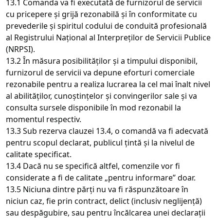
13.1 Comanda va fi executată de furnizorul de servicii
cu pricepere și grijă rezonabilă și în conformitate cu
prevederile și spiritul codului de conduită profesională
al Registrului Național al Interpreților de Servicii Publice
(NRPSI).
13.2 În măsura posibilităților și a timpului disponibil,
furnizorul de servicii va depune eforturi comerciale
rezonabile pentru a realiza lucrarea la cel mai înalt nivel
al abilităților, cunoștințelor și convingerilor sale și va
consulta sursele disponibile în mod rezonabil la
momentul respectiv.
13.3 Sub rezerva clauzei 13.4, o comandă va fi adecvată
pentru scopul declarat, publicul țintă și la nivelul de
calitate specificat.
13.4 Dacă nu se specifică altfel, comenzile vor fi
considerate a fi de calitate „pentru informare” doar.
13.5 Niciuna dintre părți nu va fi răspunzătoare în
niciun caz, fie prin contract, delict (inclusiv neglijență)
sau despăgubire, sau pentru încălcarea unei declarații