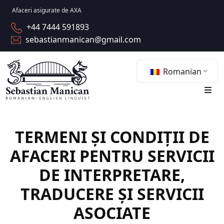
Skip
Afaceri asigurate de AXA
to
+44 7444 591893
content
sebastianmanican@gmail.com
Romanian
TERMENI ȘI CONDIȚII DE
AFACERI PENTRU SERVICII
DE INTERPRETARE,
TRADUCERE ȘI SERVICII
ASOCIATE