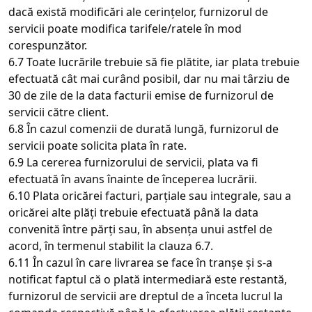
dacă există modificări ale cerințelor, furnizorul de
servicii poate modifica tarifele/ratele în mod
corespunzător.
6.7 Toate lucrările trebuie să fie plătite, iar plata trebuie
efectuată cât mai curând posibil, dar nu mai târziu de
30 de zile de la data facturii emise de furnizorul de
servicii către client.
6.8 În cazul comenzii de durată lungă, furnizorul de
servicii poate solicita plata în rate.
6.9 La cererea furnizorului de servicii, plata va fi
efectuată în avans înainte de începerea lucrării.
6.10 Plata oricărei facturi, parțiale sau integrale, sau a
oricărei alte plăți trebuie efectuată până la data
convenită între părți sau, în absența unui astfel de
acord, în termenul stabilit la clauza 6.7.
6.11 În cazul în care livrarea se face în tranșe și s-a
notificat faptul că o plată intermediară este restantă,
furnizorul de servicii are dreptul de a înceta lucrul la