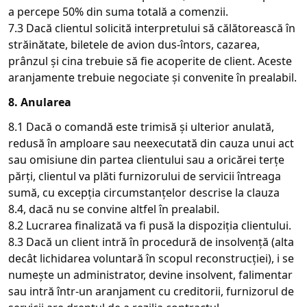
a percepe 50% din suma totală a comenzii.
7.3 Dacă clientul solicită interpretului să călătorească în
străinătate, biletele de avion dus-întors, cazarea,
prânzul și cina trebuie să fie acoperite de client. Aceste
aranjamente trebuie negociate și convenite în prealabil.
8. Anularea
8.1 Dacă o comandă este trimisă și ulterior anulată,
redusă în amploare sau neexecutată din cauza unui act
sau omisiune din partea clientului sau a oricărei terțe
părți, clientul va plăti furnizorului de servicii întreaga
sumă, cu excepția circumstanțelor descrise la clauza
8.4, dacă nu se convine altfel în prealabil.
8.2 Lucrarea finalizată va fi pusă la dispoziția clientului.
8.3 Dacă un client intră în procedură de insolvență (alta
decât lichidarea voluntară în scopul reconstrucției), i se
numește un administrator, devine insolvent, falimentar
sau intră într-un aranjament cu creditorii, furnizorul de