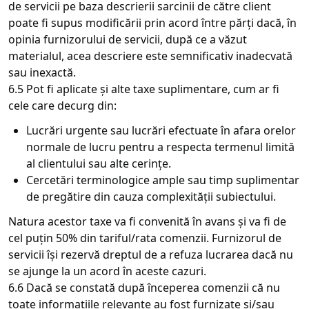
de servicii pe baza descrierii sarcinii de către client
poate fi supus modificării prin acord între părți dacă, în
opinia furnizorului de servicii, după ce a văzut
materialul, acea descriere este semnificativ inadecvată
sau inexactă.
6.5 Pot fi aplicate și alte taxe suplimentare, cum ar fi
cele care decurg din:
Lucrări urgente sau lucrări efectuate în afara orelor
normale de lucru pentru a respecta termenul limită
al clientului sau alte cerințe.
Cercetări terminologice ample sau timp suplimentar
de pregătire din cauza complexității subiectului.
Natura acestor taxe va fi convenită în avans și va fi de
cel puțin 50% din tariful/rata comenzii. Furnizorul de
servicii își rezervă dreptul de a refuza lucrarea dacă nu
se ajunge la un acord în aceste cazuri.
6.6 Dacă se constată după începerea comenzii că nu
toate informațiile relevante au fost furnizate și/sau