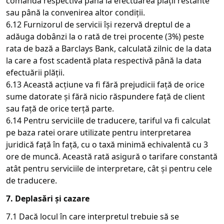
comanda respectivă până la efectuarea plății restante
sau până la convenirea altor condiții.
6.12 Furnizorul de servicii își rezervă dreptul de a
adăuga dobânzi la o rată de trei procente (3%) peste
rata de bază a Barclays Bank, calculată zilnic de la data
la care a fost scadentă plata respectivă până la data
efectuării plății.
6.13 Această acțiune va fi fără prejudicii față de orice
sume datorate și fără nicio răspundere față de client
sau față de orice terță parte.
6.14 Pentru serviciile de traducere, tariful va fi calculat
pe baza ratei orare utilizate pentru interpretarea
juridică față în față, cu o taxă minimă echivalentă cu 3
ore de muncă. Această rată asigură o tarifare constantă
atât pentru serviciile de interpretare, cât și pentru cele
de traducere.
7. Deplasări și cazare
7.1 Dacă locul în care interpretul trebuie să se